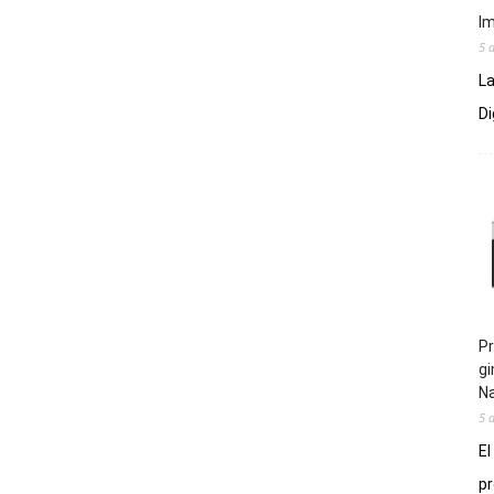
Im
5 
La
Di
Pr
gi
N
5 
El
pr