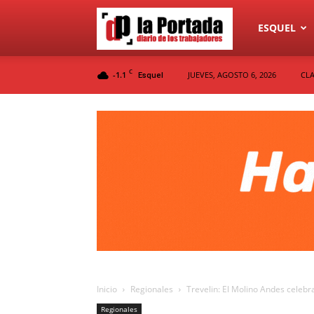
Diario
ESQUEL
C
-1.1
JUEVES, AGOSTO 6, 2026
CLA
Esquel
La
Portada
Inicio
Regionales
Trevelin: El Molino Andes celebr
Regionales