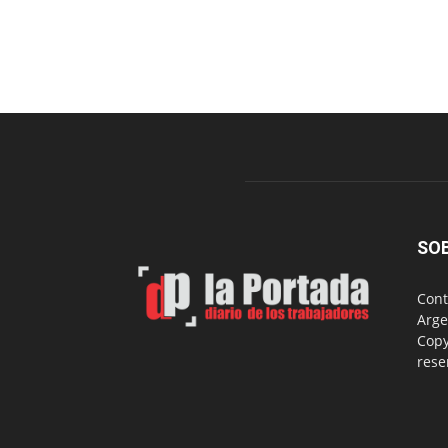
SO
Cont
Arge
Copy
rese