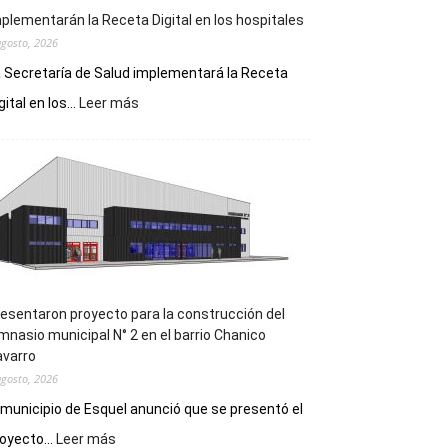
plementarán la Receta Digital en los hospitales
agosto, 2026
 Secretaría de Salud implementará la Receta
:
gital en los...
Leer más
Implementarán
la
Receta
Digital
en
los
hospitales
esentaron proyecto para la construcción del
mnasio municipal N° 2 en el barrio Chanico
avarro
agosto, 2026
 municipio de Esquel anunció que se presentó el
:
oyecto...
Leer más