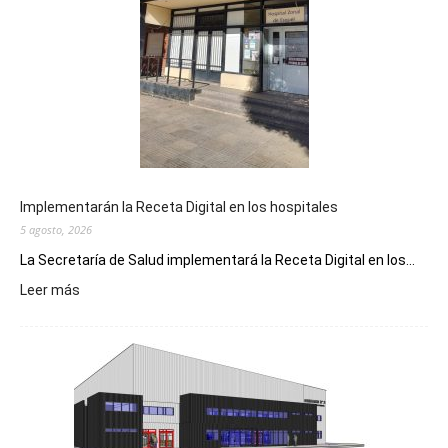
Implementarán la Receta Digital en los hospitales
5 agosto, 2026
La Secretaría de Salud implementará la Receta Digital en los...
:
Leer más
Implementarán
la
Receta
Digital
en
los
hospitales