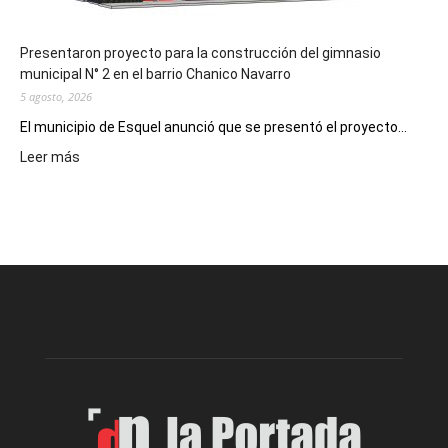
Presentaron proyecto para la construcción del gimnasio
municipal N° 2 en el barrio Chanico Navarro
5 agosto, 2026
El municipio de Esquel anunció que se presentó el proyecto...
:
Leer más
Presentaron
proyecto
para
la
construcción
del
gimnasio
municipal
N°
2
en
el
barrio