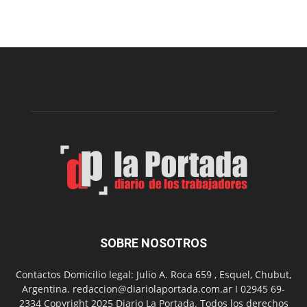
prepar
una
nueva
edición
de
la
Peña
Folclór
Municip
por
el
Día
del
Folclor
SOBRE NOSOTROS
Contactos Domicilio legal: Julio A. Roca 659 , Esquel, Chubut,
Argentina. redaccion@diariolaportada.com.ar I 02945 69-
2334 Copyright 2025 Diario La Portada. Todos los derechos