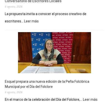
Conversatorio de Escritores Locales
6 agosto, 2026
La propuesta invita a conocer el proceso creativo de
:
escritores...
Leer más
La
Biblioteca
Municipal
celebra
sus
90
años
con
un
Conversatorio
de
Esquel prepara una nueva edición de la Peña Folclórica
Escritores
Municipal por el Día del Folclore
Locales
6 agosto, 2026
:
En el marco de la celebración del Día del Folclore,...
Leer más
Esquel