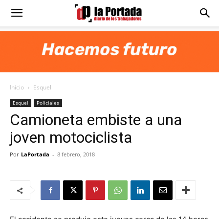
Diario
La
Inicio
Esquel
Portada
Esquel
Policiales
Camioneta embiste a una
joven motociclista
Por
LaPortada
-
8 febrero, 2018