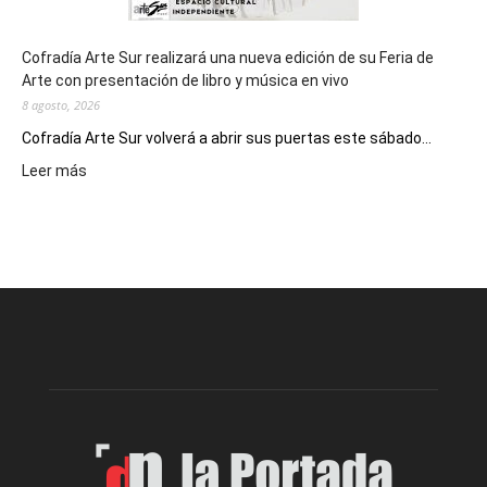
Cofradía Arte Sur realizará una nueva edición de su Feria de
Arte con presentación de libro y música en vivo
8 agosto, 2026
Cofradía Arte Sur volverá a abrir sus puertas este sábado...
:
Leer más
Cofradía
Arte
Sur
realizará
una
nueva
edición
de
su
Feria
de
Arte
con