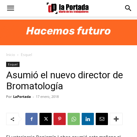
Diario
La
Inicio
Esquel
Portada
Esquel
Asumió el nuevo director de
Bromatología
Por
LaPortada
-
17 enero, 2018