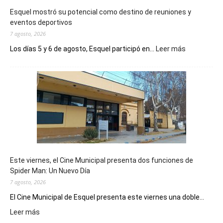
Esquel mostró su potencial como destino de reuniones y
eventos deportivos
7 agosto, 2026
:
Los días 5 y 6 de agosto, Esquel participó en...
Leer más
Esquel
mostró
su
potencial
como
destino
de
reuniones
y
eventos
Este viernes, el Cine Municipal presenta dos funciones de
deportivos
Spider Man: Un Nuevo Día
7 agosto, 2026
El Cine Municipal de Esquel presenta este viernes una doble...
:
Leer más
Este