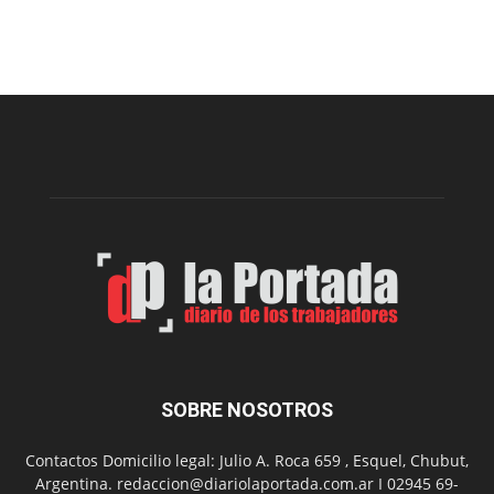
viernes,
el
Cine
Municipal
presenta
dos
funciones
de
Spider
Man:
Un
Nuevo
Día
SOBRE NOSOTROS
Contactos Domicilio legal: Julio A. Roca 659 , Esquel, Chubut,
Argentina. redaccion@diariolaportada.com.ar I 02945 69-