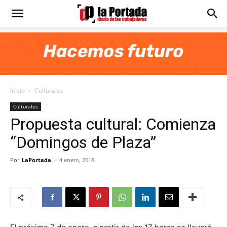
Diario
La
Inicio
Culturales
Portada
Culturales
Propuesta cultural: Comienza
“Domingos de Plaza”
Por
LaPortada
-
4 enero, 2018