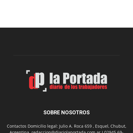
Cofradía
Arte
Sur
realizará
una
nueva
edición
de
su
Feria
de
Arte
con
presentación
de
libro
y
música
SOBRE NOSOTROS
en
vivo
Contactos Domicilio legal: Julio A. Roca 659 , Esquel, Chubut,
Argentina. redaccion@diariolaportada.com.ar I 02945 69-