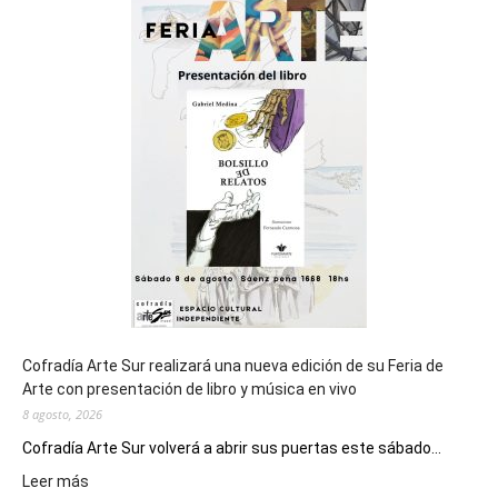
sede
del
cierre
general
de
los
Juegos
Epade
2027
Cofradía Arte Sur realizará una nueva edición de su Feria de
Arte con presentación de libro y música en vivo
8 agosto, 2026
Cofradía Arte Sur volverá a abrir sus puertas este sábado...
:
Leer más