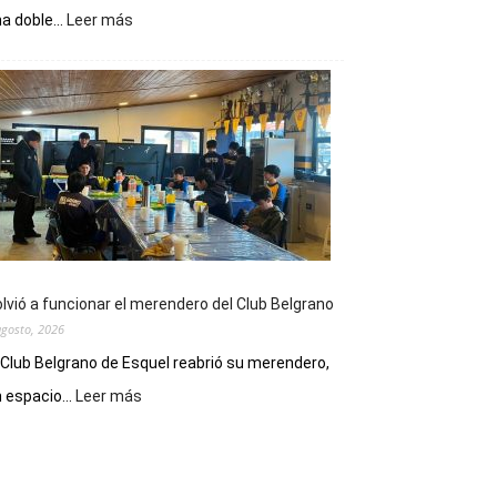
:
a doble...
Leer más
Este
viernes,
el
Cine
Municipal
presenta
dos
funciones
de
Spider
Man:
Un
lvió a funcionar el merendero del Club Belgrano
Nuevo
agosto, 2026
Día
 Club Belgrano de Esquel reabrió su merendero,
:
 espacio...
Leer más
Volvió
a
funcionar
el