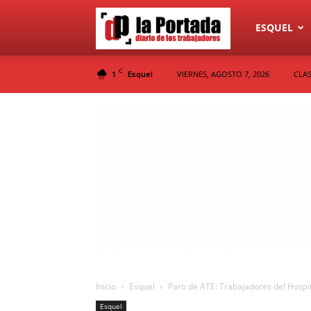
Diario
ESQUEL
C
1
VIERNES, AGOSTO 7, 2026
CLAS
Esquel
La
Portada
Inicio
Esquel
Paro de ATE: Trabajadores del Hospit
Esquel