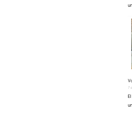
un
Vo
7 
El
un