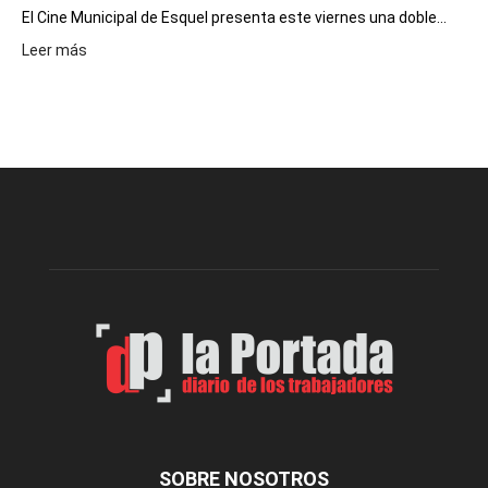
El Cine Municipal de Esquel presenta este viernes una doble...
:
Leer más
Este
viernes,
el
Cine
Municipal
presenta
dos
funciones
de
Spider
Man:
Un
Nuevo
Día
SOBRE NOSOTROS