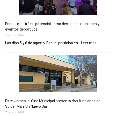
Esquel mostró su potencial como destino de reuniones y
eventos deportivos
7 agosto, 2026
:
Los días 5 y 6 de agosto, Esquel participó en...
Leer más
Esquel
mostró
su
potencial
como
destino
de
reuniones
y
eventos
Este viernes, el Cine Municipal presenta dos funciones de
deportivos
Spider Man: Un Nuevo Día
7 agosto, 2026