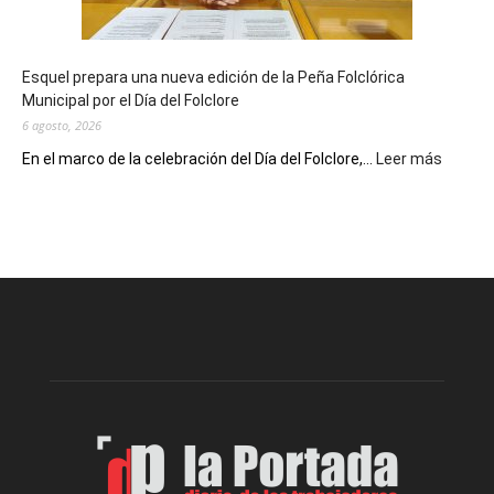
un
Conversatorio
de
Esquel prepara una nueva edición de la Peña Folclórica
Escritores
Municipal por el Día del Folclore
Locales
6 agosto, 2026
:
En el marco de la celebración del Día del Folclore,...
Leer más
Esquel
prepar
una
nueva
edición
de
la
Peña
Folclór
Municip
por
el
Día
del