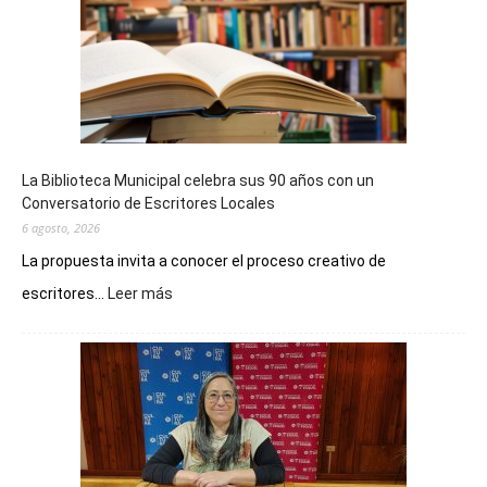
La Biblioteca Municipal celebra sus 90 años con un
Conversatorio de Escritores Locales
6 agosto, 2026
La propuesta invita a conocer el proceso creativo de
:
escritores...
Leer más
La
Biblioteca
Municipal
celebra
sus
90
años
con