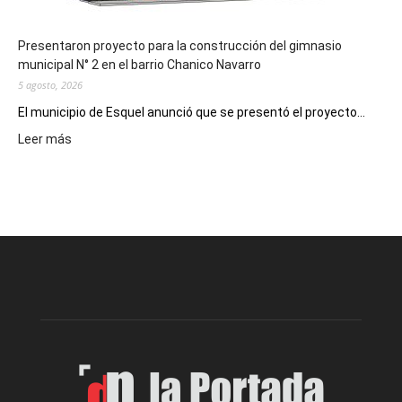
Presentaron proyecto para la construcción del gimnasio
municipal N° 2 en el barrio Chanico Navarro
5 agosto, 2026
El municipio de Esquel anunció que se presentó el proyecto...
:
Leer más
Presentaron
proyecto
para
la
construcción
del
gimnasio
municipal
N°
2
en
el
barrio