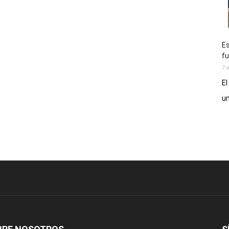
Es
fu
7 
El
un