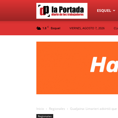
Diario
ESQUEL
C
1.8
VIERNES, AGOSTO 7, 2026
CL
Esquel
La
Portada
Inicio
Regionales
Gualjaina: Limarieri advirtió que
Regionales