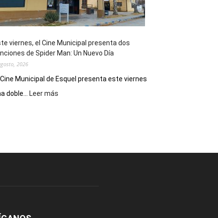
de
reuniones
y
eventos
te viernes, el Cine Municipal presenta dos
deportivos
nciones de Spider Man: Un Nuevo Día
agosto, 2026
 Cine Municipal de Esquel presenta este viernes
:
a doble...
Leer más
Este
viernes,
el
Cine
Municipal
presenta
dos
funciones
de
Spider
Man:
Un