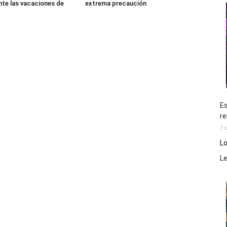
nte las vacaciones de
extrema precaución
Es
re
7 
Lo
L