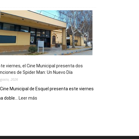
Esquel
mostró
su
potencial
como
destino
de
reuniones
y
eventos
te viernes, el Cine Municipal presenta dos
deportivos
nciones de Spider Man: Un Nuevo Día
agosto, 2026
 Cine Municipal de Esquel presenta este viernes
:
a doble...
Leer más
Este
viernes,
el
Cine
Municipal
presenta