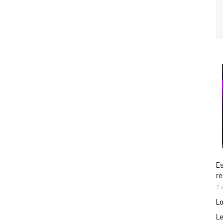
Es
re
7 
Lo
L