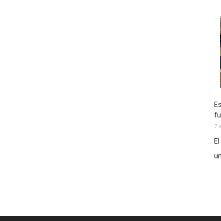
Es
fu
7 
El
un