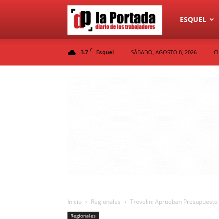
Diario
ESQUEL
C
-3.7
SÁBADO, AGOSTO 8, 2026
C
Esquel
La
Portada
Inicio
Regionales
Trevelin: Aprueban Presupuesto
Regionales