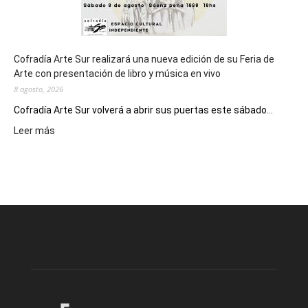
Cofradía Arte Sur realizará una nueva edición de su Feria de
Arte con presentación de libro y música en vivo
8 agosto, 2026
Cofradía Arte Sur volverá a abrir sus puertas este sábado...
:
Leer más
Cofradía
Arte
Sur
realizará
una
nueva
edición
de
su
Feria
de
Arte