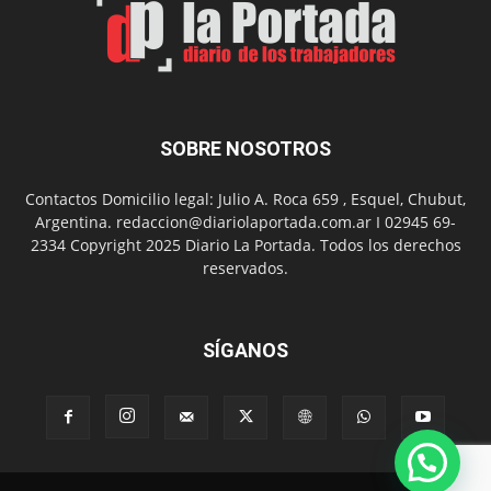
con
presentación
de
libro
y
música
SOBRE NOSOTROS
en
vivo
Contactos Domicilio legal: Julio A. Roca 659 , Esquel, Chubut,
Argentina. redaccion@diariolaportada.com.ar I 02945 69-
2334 Copyright 2025 Diario La Portada. Todos los derechos
reservados.
SÍGANOS