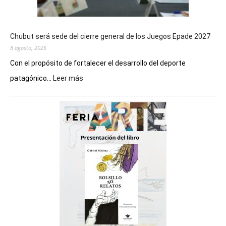
Chubut será sede del cierre general de los Juegos Epade 2027
8 agosto, 2026
Con el propósito de fortalecer el desarrollo del deporte
:
patagónico...
Leer más
Chubut
será
sede
del
cierre
general
de
los
Juegos
Epade
2027