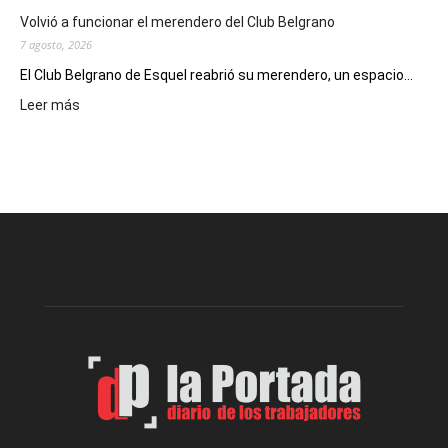
Un
Volvió a funcionar el merendero del Club Belgrano
Nuevo
7 agosto, 2026
Día
El Club Belgrano de Esquel reabrió su merendero, un espacio...
:
Leer más
Volvió
a
funcionar
el
merendero
del
Club
Belgrano