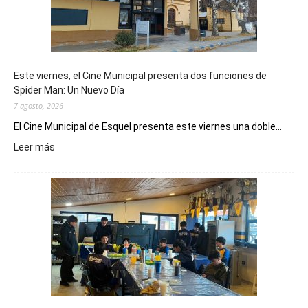
Este viernes, el Cine Municipal presenta dos funciones de
Spider Man: Un Nuevo Día
7 agosto, 2026
El Cine Municipal de Esquel presenta este viernes una doble...
:
Leer más
Este
viernes,
el
Cine
Municipal
presenta
dos
funciones
de
Spider
Man: