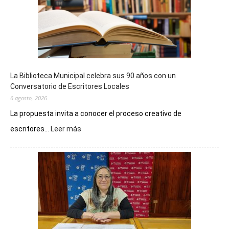
La Biblioteca Municipal celebra sus 90 años con un
Conversatorio de Escritores Locales
6 agosto, 2026
La propuesta invita a conocer el proceso creativo de
:
escritores...
Leer más
La
Biblioteca
Municipal
celebra
sus
90
años
con
un