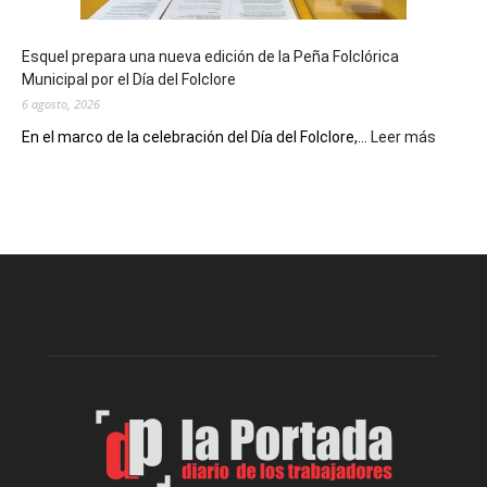
Conversatorio
de
Esquel prepara una nueva edición de la Peña Folclórica
Escritores
Municipal por el Día del Folclore
Locales
6 agosto, 2026
:
En el marco de la celebración del Día del Folclore,...
Leer más
Esquel
prepar
una
nueva
edición
de
la
Peña
Folclór
Municip
por
el
Día
del
Folclor