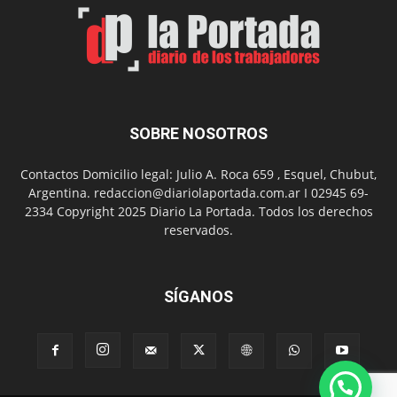
el
Día
del
Folclor
SOBRE NOSOTROS
Contactos Domicilio legal: Julio A. Roca 659 , Esquel, Chubut,
Argentina. redaccion@diariolaportada.com.ar I 02945 69-
2334 Copyright 2025 Diario La Portada. Todos los derechos
reservados.
SÍGANOS