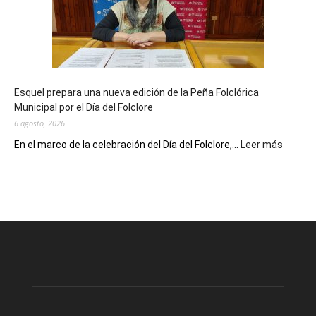
90
años
con
un
Conversatorio
de
Esquel prepara una nueva edición de la Peña Folclórica
Escritores
Municipal por el Día del Folclore
Locales
6 agosto, 2026
:
En el marco de la celebración del Día del Folclore,...
Leer más
Esquel
prepar
una
nueva
edición
de
la
Peña
Folclór
Municip
por