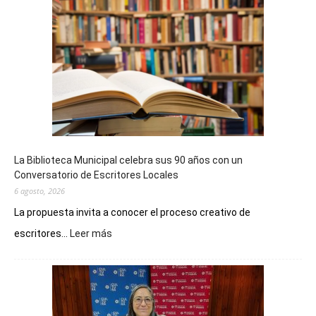
La Biblioteca Municipal celebra sus 90 años con un
Conversatorio de Escritores Locales
6 agosto, 2026
La propuesta invita a conocer el proceso creativo de
:
escritores...
Leer más
La
Biblioteca
Municipal
celebra
sus