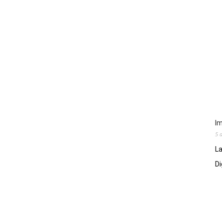
Im
5 
La
Di