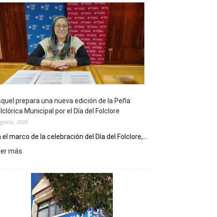
quel prepara una nueva edición de la Peña
lclórica Municipal por el Día del Folclore
agosto, 2026
 el marco de la celebración del Día del Folclore,...
:
eer más
Esquel
prepara
una
nueva
edición
de