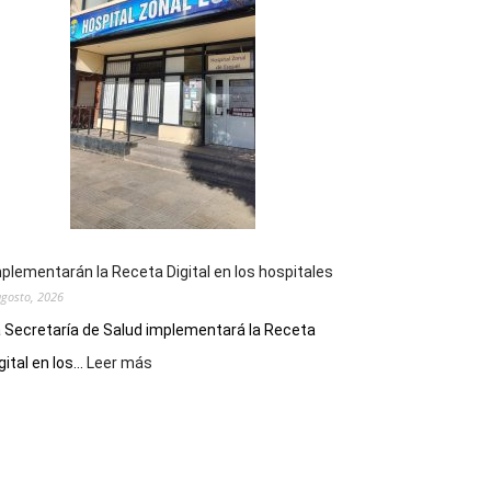
la
Peña
Folclórica
Municipal
por
el
Día
del
Folclore
plementarán la Receta Digital en los hospitales
agosto, 2026
 Secretaría de Salud implementará la Receta
:
gital en los...
Leer más
Implementarán
la
Receta
Digital
en