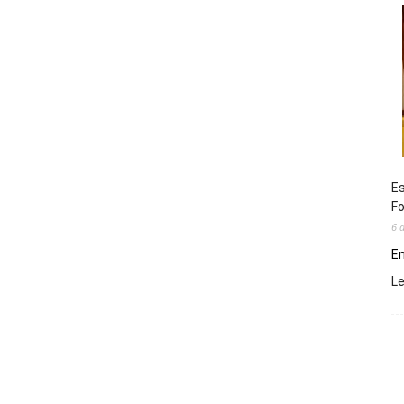
Es
Fo
6 
En
L