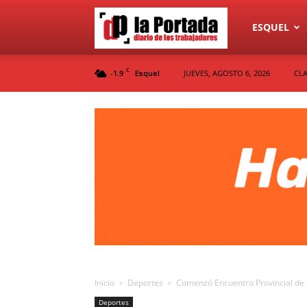
Diario
ESQUEL
C
-1.9
JUEVES, AGOSTO 6, 2026
CLA
Esquel
La
Portada
Inicio
Deportes
Comenzó Encuentro Provincial de
Deportes