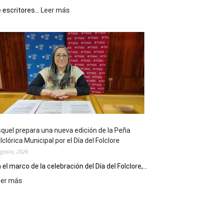
:
 escritores...
Leer más
La
Biblioteca
Municipal
celebra
sus
90
años
con
un
Conversatorio
de
quel prepara una nueva edición de la Peña
Escritores
lclórica Municipal por el Día del Folclore
Locales
agosto, 2026
 el marco de la celebración del Día del Folclore,...
:
eer más
Esquel
prepara
una