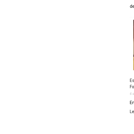
de
Es
Fo
6 
En
L