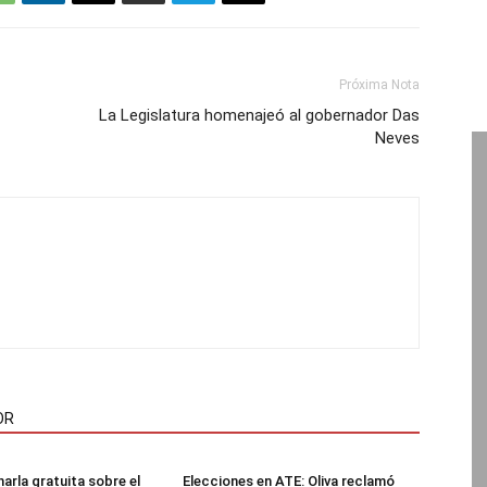
Próxima Nota
La Legislatura homenajeó al gobernador Das
Neves
OR
arla gratuita sobre el
Elecciones en ATE: Oliva reclamó