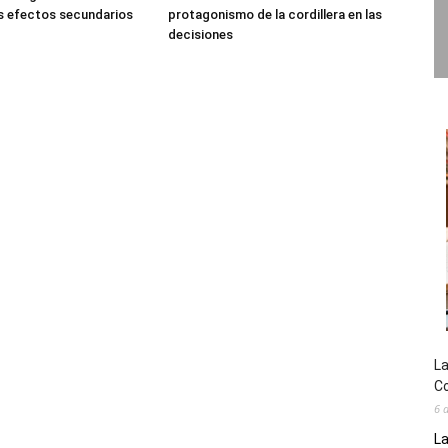
s efectos secundarios
protagonismo de la cordillera en las
decisiones
La
Co
6 
La