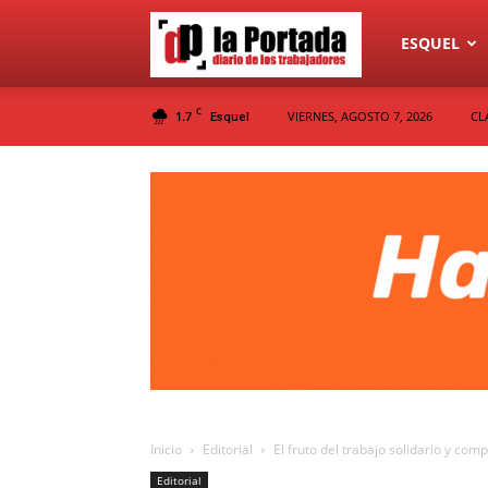
Diario
ESQUEL
C
1.7
VIERNES, AGOSTO 7, 2026
CL
Esquel
La
Portada
Inicio
Editorial
El fruto del trabajo solidario y co
Editorial