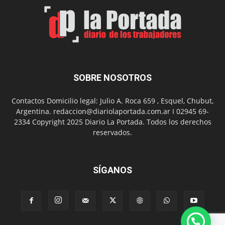
Arte
con
presentación
de
libro
y
música
SOBRE NOSOTROS
en
vivo
Contactos Domicilio legal: Julio A. Roca 659 , Esquel, Chubut,
Argentina. redaccion@diariolaportada.com.ar I 02945 69-
2334 Copyright 2025 Diario La Portada. Todos los derechos
reservados.
SÍGANOS