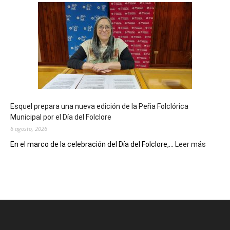
Biblioteca
Municipal
celebra
sus
90
años
con
un
Conversatorio
de
Esquel prepara una nueva edición de la Peña Folclórica
Escritores
Municipal por el Día del Folclore
Locales
6 agosto, 2026
:
En el marco de la celebración del Día del Folclore,...
Leer más
Esquel
prepar
una
nueva
edición
de
la