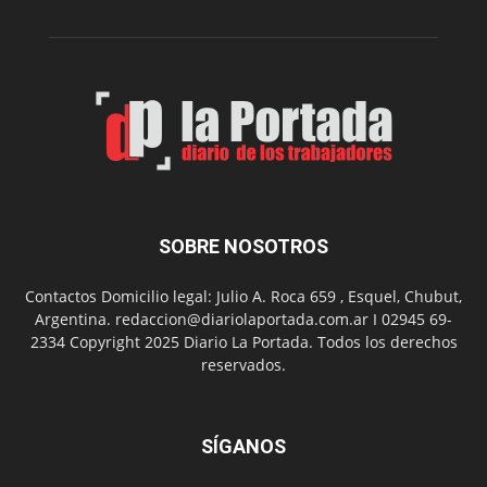
Peña
Folclór
Municip
por
el
Día
del
Folclor
SOBRE NOSOTROS
Contactos Domicilio legal: Julio A. Roca 659 , Esquel, Chubut,
Argentina. redaccion@diariolaportada.com.ar I 02945 69-
2334 Copyright 2025 Diario La Portada. Todos los derechos
reservados.
SÍGANOS