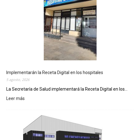
Implementarán la Receta Digital en los hospitales
5 agosto, 2026
La Secretaría de Salud implementará la Receta Digital en los...
Leer más
:
I
m
p
l
e
m