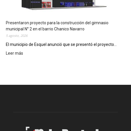
e
n
t
a
Presentaron proyecto para la construcción del gimnasio
r
municipal N° 2 en el barrio Chanico Navarro
á
5 agosto, 2026
n
El municipio de Esquel anunció que se presentó el proyecto...
l
Leer más
a
:
R
P
e
r
c
e
e
s
t
e
a
n
D
t
i
a
g
r
i
o
t
n
a
p