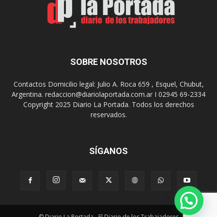
l
r
e
o
n
y
l
e
o
c
s
t
SOBRE NOSOTROS
h
o
o
p
Contactos Domicilio legal: Julio A. Roca 659 , Esquel, Chubut,
s
a
Argentina. redaccion@diariolaportada.com.ar I 02945 69-2334
p
r
Copyright 2025 Diario La Portada. Todos los derechos
i
a
reservados.
t
l
a
a
l
c
e
o
SÍGANOS
s
n
s
t
r
u
c
© Diario La Portada - El Diario de los Trabajadores