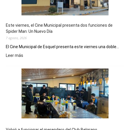
Este viernes, el Cine Municipal presenta dos funciones de
Spider Man: Un Nuevo Día
7 agosto, 2026
El Cine Municipal de Esquel presenta este viernes una doble...
:
Leer más
Este
viernes,
el
Cine
Municipal
presenta
dos
funciones
de
Spider
Man:
Un
Volvió a funcionar el merendero del Club Belgrano