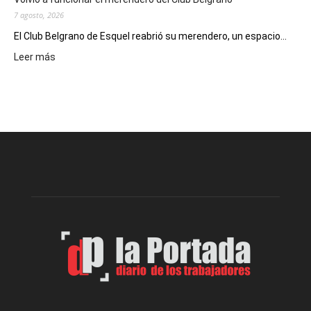
Nuevo
7 agosto, 2026
Día
El Club Belgrano de Esquel reabrió su merendero, un espacio...
:
Leer más
Volvió
a
funcionar
el
merendero
del
Club
Belgrano