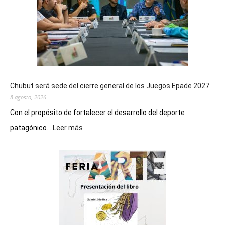
Chubut será sede del cierre general de los Juegos Epade 2027
8 agosto, 2026
Con el propósito de fortalecer el desarrollo del deporte
:
patagónico...
Leer más
Chubut
será
sede
del
cierre
general
de
los
Juegos