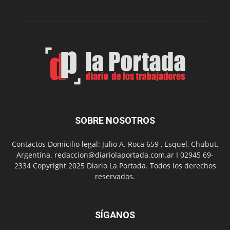
de
su
Feria
de
Arte
con
presentación
de
libro
y
música
SOBRE NOSOTROS
en
vivo
Contactos Domicilio legal: Julio A. Roca 659 , Esquel, Chubut,
Argentina. redaccion@diariolaportada.com.ar I 02945 69-
2334 Copyright 2025 Diario La Portada. Todos los derechos
reservados.
SÍGANOS