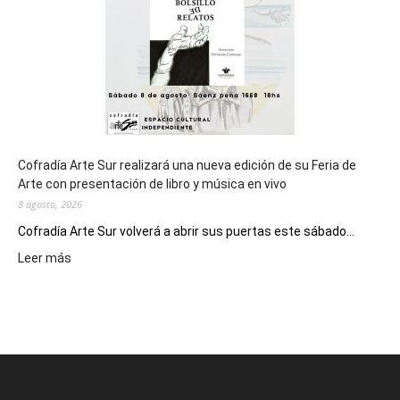
Epade
2027
Cofradía Arte Sur realizará una nueva edición de su Feria de
Arte con presentación de libro y música en vivo
8 agosto, 2026
Cofradía Arte Sur volverá a abrir sus puertas este sábado...
:
Leer más
Cofradía
Arte
Sur
realizará
una
nueva
edición