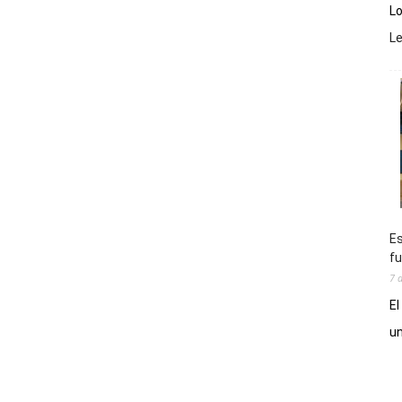
Lo
L
Es
fu
7 
El
un