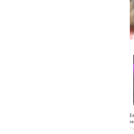
Es
re
7 