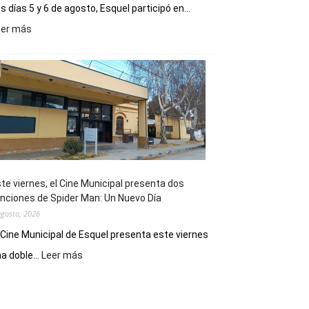
s días 5 y 6 de agosto, Esquel participó en...
:
eer más
Esquel
mostró
su
potencial
como
destino
de
reuniones
y
eventos
te viernes, el Cine Municipal presenta dos
deportivos
nciones de Spider Man: Un Nuevo Día
agosto, 2026
 Cine Municipal de Esquel presenta este viernes
:
a doble...
Leer más
Este
viernes,
el