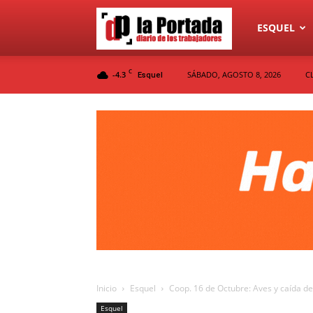
Diario
ESQUEL
C
-4.3
SÁBADO, AGOSTO 8, 2026
C
Esquel
La
Portada
Inicio
Esquel
Coop. 16 de Octubre: Aves y caída de
Esquel