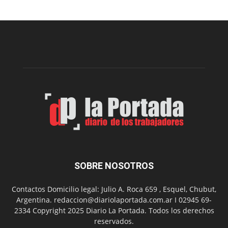
realizará
una
nueva
edición
de
su
Feria
de
Arte
con
presentación
de
libro
y
música
SOBRE NOSOTROS
en
vivo
Contactos Domicilio legal: Julio A. Roca 659 , Esquel, Chubut,
Argentina. redaccion@diariolaportada.com.ar I 02945 69-
2334 Copyright 2025 Diario La Portada. Todos los derechos
reservados.