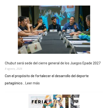
Chubut será sede del cierre general de los Juegos Epade 2027
8 agosto, 2026
Con el propósito de fortalecer el desarrollo del deporte
:
patagónico...
Leer más
Chubut
será
sede
del