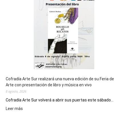
cierre
general
de
los
Juegos
Epade
2027
Cofradía Arte Sur realizará una nueva edición de su Feria de
Arte con presentación de libro y música en vivo
8 agosto, 2026
Cofradía Arte Sur volverá a abrir sus puertas este sábado...
:
Leer más
Cofradía
Arte
Sur