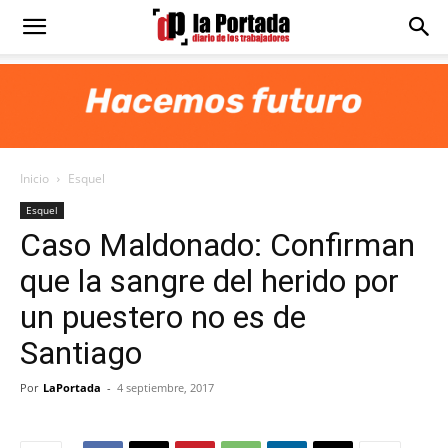
Diario
La
Inicio
Esquel
Portada
Esquel
Caso Maldonado: Confirman
que la sangre del herido por
un puestero no es de
Santiago
Por
LaPortada
-
4 septiembre, 2017