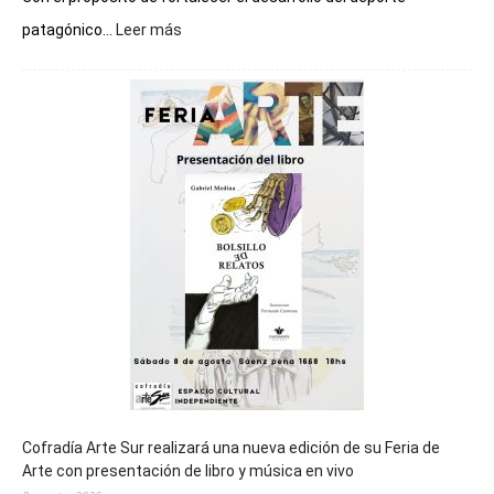
:
patagónico...
Leer más
Chubut
será
sede
del
cierre
general
de
los
Juegos
Epade
2027
Cofradía Arte Sur realizará una nueva edición de su Feria de
Arte con presentación de libro y música en vivo