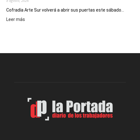
8 agosto, 2026
Cofradía Arte Sur volverá a abrir sus puertas este sábado...
:
Leer más
Cofradía
Arte
Sur
realizará
una
nueva
edición
de
su
Feria
de
Arte
con
presentación
de
libro
y
música