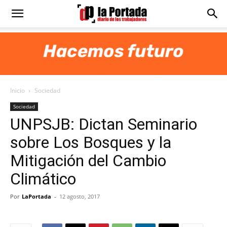
Diario
La
Inicio
Sociedad
Portada
Sociedad
UNPSJB: Dictan Seminario
sobre Los Bosques y la
Mitigación del Cambio
Climático
Por
LaPortada
-
12 agosto, 2017