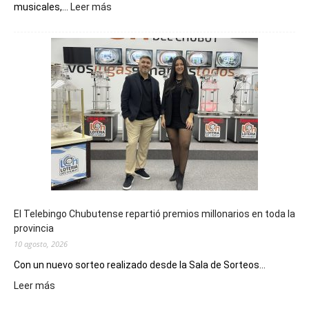
:
musicales,...
Leer más
Convocan
a
artistas
chubutenses
a
inscribirse
en
la
instancia
clasificatoria
del
Pre
Cosquín
El Telebingo Chubutense repartió premios millonarios en toda la
provincia
10 agosto, 2026
Con un nuevo sorteo realizado desde la Sala de Sorteos...
:
Leer más
El