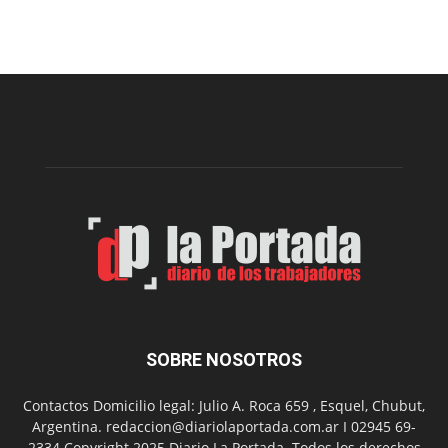
Telebingo
Chubutense
repartió
premios
millonarios
en
toda
la
provincia
SOBRE NOSOTROS
Contactos Domicilio legal: Julio A. Roca 659 , Esquel, Chubut,
Argentina. redaccion@diariolaportada.com.ar I 02945 69-
2334 Copyright 2025 Diario La Portada. Todos los derechos