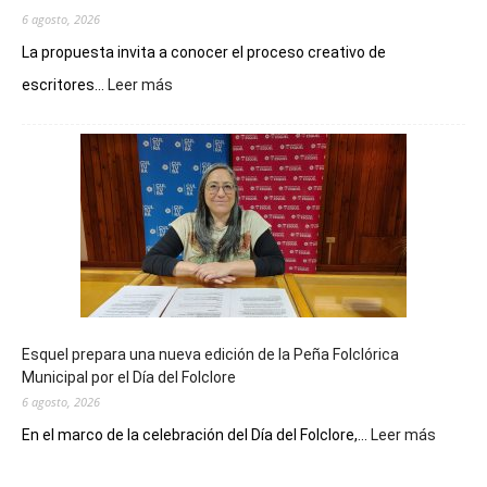
6 agosto, 2026
La propuesta invita a conocer el proceso creativo de
:
escritores...
Leer más
La
Biblioteca
Municipal
celebra
sus
90
años
con
un
Conversatorio
de
Esquel prepara una nueva edición de la Peña Folclórica
Escritores
Municipal por el Día del Folclore
Locales
6 agosto, 2026
:
En el marco de la celebración del Día del Folclore,...
Leer más
Esquel
prepar