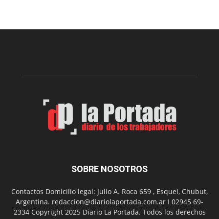
una
nueva
edición
de
la
Peña
Folclór
Municip
por
el
Día
del
Folclor
SOBRE NOSOTROS
Contactos Domicilio legal: Julio A. Roca 659 , Esquel, Chubut,
Argentina. redaccion@diariolaportada.com.ar I 02945 69-
2334 Copyright 2025 Diario La Portada. Todos los derechos