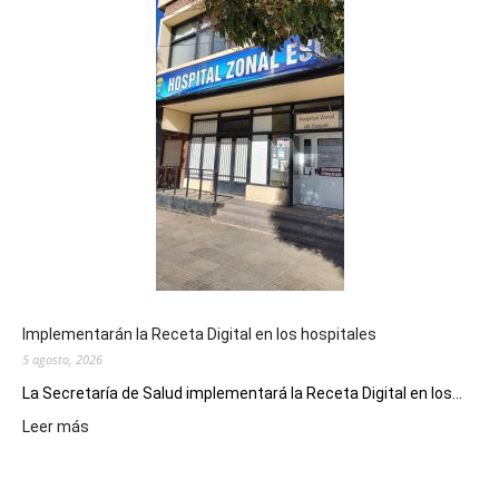
edición
de
la
Peña
Folclór
Municip
por
el
Día
del
Folclor
Implementarán la Receta Digital en los hospitales
5 agosto, 2026
La Secretaría de Salud implementará la Receta Digital en los...
:
Leer más
Implementarán
la
Receta