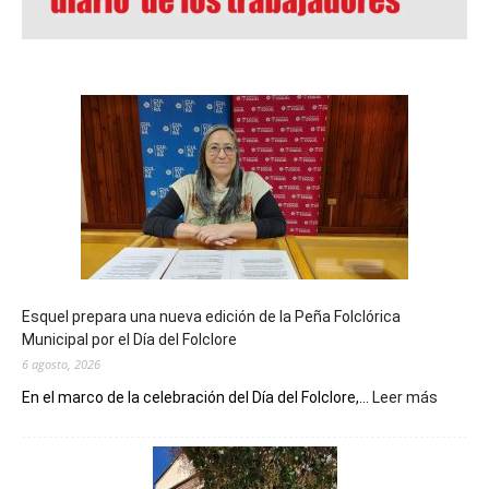
Esquel prepara una nueva edición de la Peña Folclórica
Municipal por el Día del Folclore
6 agosto, 2026
:
En el marco de la celebración del Día del Folclore,...
Leer más
Esquel
prepar
una
nueva