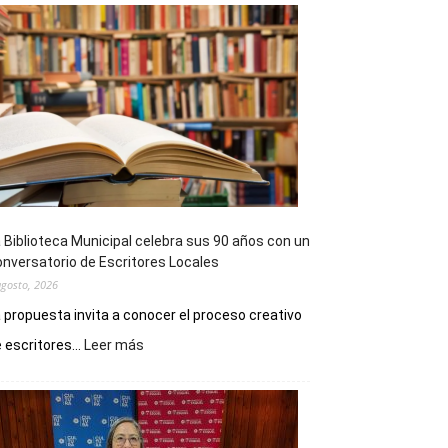
 Biblioteca Municipal celebra sus 90 años con un
nversatorio de Escritores Locales
agosto, 2026
 propuesta invita a conocer el proceso creativo
:
 escritores...
Leer más
La
Biblioteca
Municipal
celebra