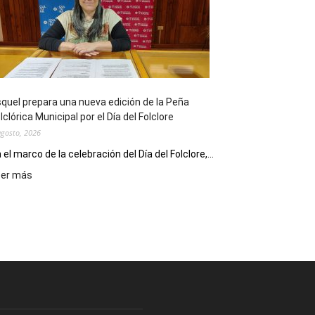
sus
90
años
con
un
Conversatorio
de
quel prepara una nueva edición de la Peña
Escritores
lclórica Municipal por el Día del Folclore
Locales
agosto, 2026
 el marco de la celebración del Día del Folclore,...
:
eer más
Esquel
prepara
una
nueva
edición
de
la
Peña
Folclórica