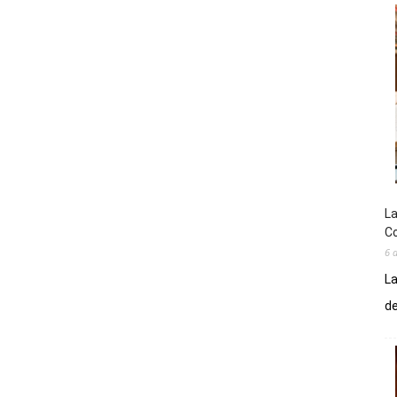
La
Co
6 
La
de