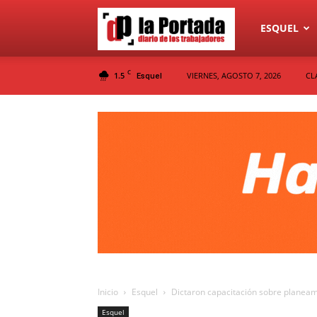
Diario
ESQUEL
C
1.5
VIERNES, AGOSTO 7, 2026
CL
Esquel
La
Portada
Inicio
Esquel
Dictaron capacitación sobre planeam
Esquel