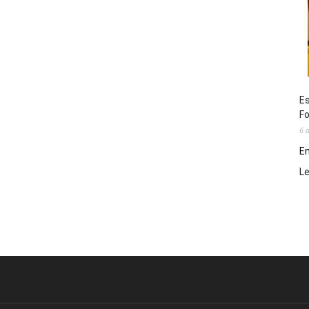
Es
Fo
6 
En
L