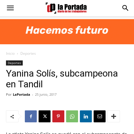
Diario
La
Inicio
Deportes
Portada
Deportes
Yanina Solís, subcampeona
en Tandil
Por
LaPortada
-
25 junio, 2017