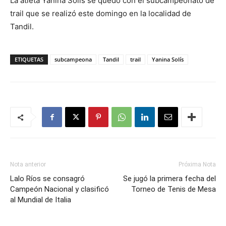
La atleta Yanina Solís se quedó con el subcampeonato de
trail que se realizó este domingo en la localidad de
Tandil.
ETIQUETAS
subcampeona
Tandil
trail
Yanina Solís
Nota anterior
Próxima Nota
Lalo Ríos se consagró
Se jugó la primera fecha del
Campeón Nacional y clasificó
Torneo de Tenis de Mesa
al Mundial de Italia