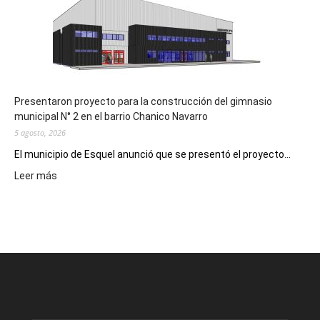
Digital
en
los
hospitales
Presentaron proyecto para la construcción del gimnasio
municipal N° 2 en el barrio Chanico Navarro
5 agosto, 2026
El municipio de Esquel anunció que se presentó el proyecto...
:
Leer más
Presentaron
proyecto
para
la
construcción
del
gimnasio
municipal
N°