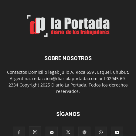
2
en
el
barrio
Chanico
Navarro
SOBRE NOSOTROS
Contactos Domicilio legal: Julio A. Roca 659 , Esquel, Chubut,
Argentina. redaccion@diariolaportada.com.ar I 02945 69-
2334 Copyright 2025 Diario La Portada. Todos los derechos
reservados.
SÍGANOS