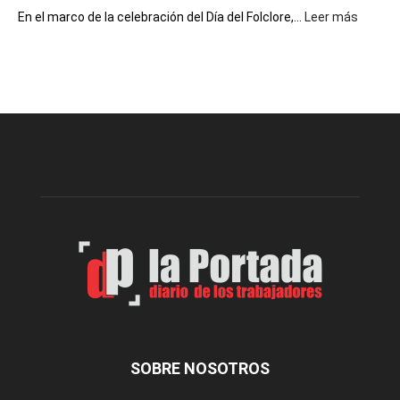
:
En el marco de la celebración del Día del Folclore,...
Leer más
Esquel
prepar
una
nueva
edición
de
la
Peña
Folclór
Municip
por
el
Día
del
Folclor
SOBRE NOSOTROS