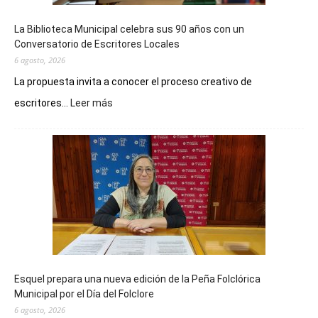
La Biblioteca Municipal celebra sus 90 años con un
Conversatorio de Escritores Locales
6 agosto, 2026
La propuesta invita a conocer el proceso creativo de
:
escritores...
Leer más
La
Biblioteca
Municipal
celebra
sus
90
años
con
un
Conversatorio
de
Esquel prepara una nueva edición de la Peña Folclórica
Escritores
Municipal por el Día del Folclore
Locales
6 agosto, 2026