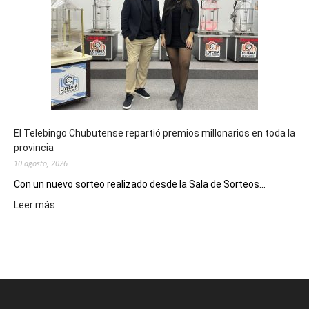
inscribirse
en
la
instancia
clasificatoria
del
Pre
Cosquín
El Telebingo Chubutense repartió premios millonarios en toda la
provincia
10 agosto, 2026
Con un nuevo sorteo realizado desde la Sala de Sorteos...
:
Leer más
El
Telebingo
Chubutense
repartió
premios
millonarios
en