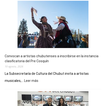
Convocan a artistas chubutenses a inscribirse en la instancia
clasificatoria del Pre Cosquín
10 agosto, 2026
La Subsecretaría de Cultura del Chubut invita a artistas
:
musicales,...
Leer más
Convocan
a
artistas
chubutenses
a