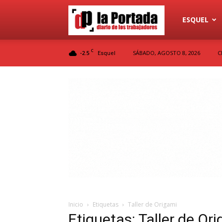
Diario
ESQUEL
C
-2.5
SÁBADO, AGOSTO 8, 2026
C
Esquel
La
Portada
Inicio
Etiquetas
Taller de Origami
Etiquetas: Taller de Or