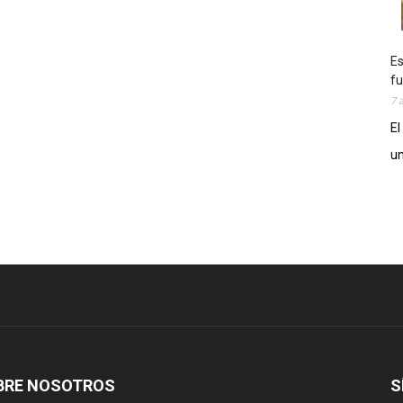
Es
fu
7 
El
un
BRE NOSOTROS
S