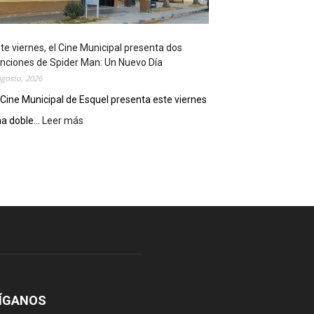
o
s
t
te viernes, el Cine Municipal presenta dos
r
nciones de Spider Man: Un Nuevo Día
ó
agosto, 2026
s
u
 Cine Municipal de Esquel presenta este viernes
p
a doble...
Leer más
:
o
E
t
s
e
t
n
e
c
v
i
i
a
e
l
r
c
n
o
e
m
s
o
,
ÍGANOS
d
e