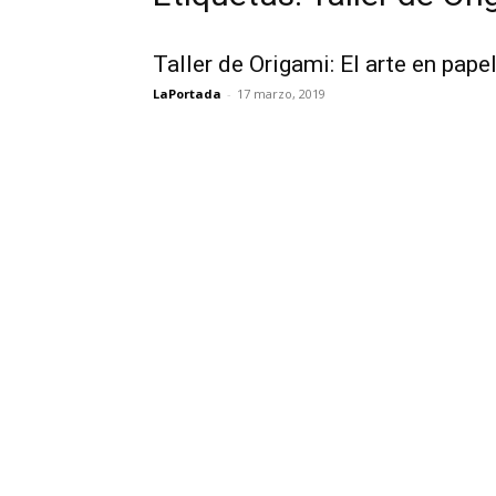
Taller de Origami: El arte en pape
LaPortada
-
17 marzo, 2019