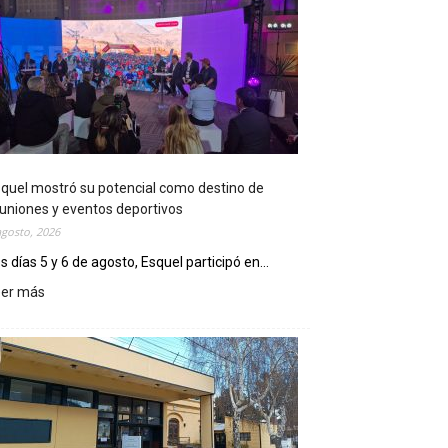
quel mostró su potencial como destino de
uniones y eventos deportivos
agosto, 2026
s días 5 y 6 de agosto, Esquel participó en...
eer más
:
E
s
q
u
e
l
m