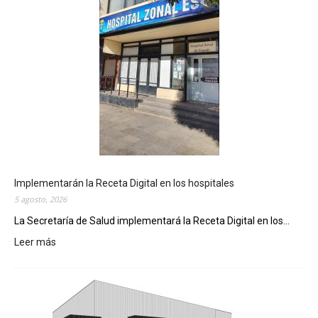
Implementarán la Receta Digital en los hospitales
5 agosto, 2026
La Secretaría de Salud implementará la Receta Digital en los...
Leer más
:
I
m
p
l
e