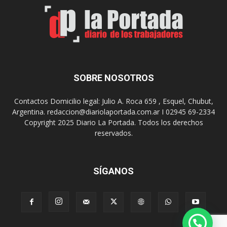
a
p
l
r
e
o
n
y
l
e
o
c
s
t
SOBRE NOSOTROS
h
o
o
p
Contactos Domicilio legal: Julio A. Roca 659 , Esquel, Chubut,
s
a
Argentina. redaccion@diariolaportada.com.ar I 02945 69-2334
p
r
Copyright 2025 Diario La Portada. Todos los derechos
i
a
reservados.
t
l
a
a
l
c
e
o
SÍGANOS
s
n
s
t
r
u