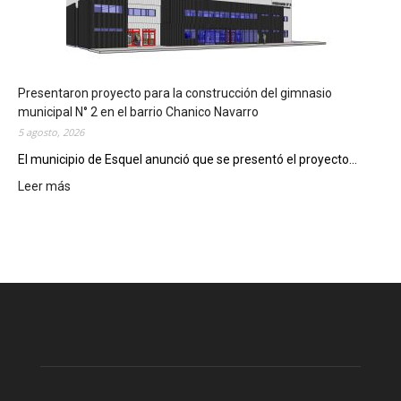
m
e
n
t
a
Presentaron proyecto para la construcción del gimnasio
r
municipal N° 2 en el barrio Chanico Navarro
á
5 agosto, 2026
n
El municipio de Esquel anunció que se presentó el proyecto...
l
Leer más
a
:
R
P
e
r
c
e
e
s
t
e
a
n
D
t
i
a
g
r
i
o
t
n