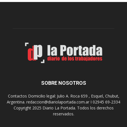
e
l
l
c
p
e
r
l
e
e
p
b
a
r
r
a
a
s
u
u
n
s
a
9
n
0
u
SOBRE NOSOTROS
a
e
ñ
v
o
Contactos Domicilio legal: Julio A. Roca 659 , Esquel, Chubut,
a
s
Argentina. redaccion@diariolaportada.com.ar I 02945 69-2334
e
c
Copyright 2025 Diario La Portada. Todos los derechos
d
o
reservados.
i
n
c
u
i