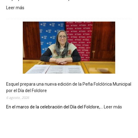
Leer más
:
L
a
B
i
b
l
i
o
t
e
c
Esquel prepara una nueva edición de la Peña Folclórica Municipal
a
por el Día del Folclore
M
6 agosto, 2026
u
n
En el marco de la celebración del Día del Folclore,...
Leer más
:
i
E
c
s
i
q
p
u
a