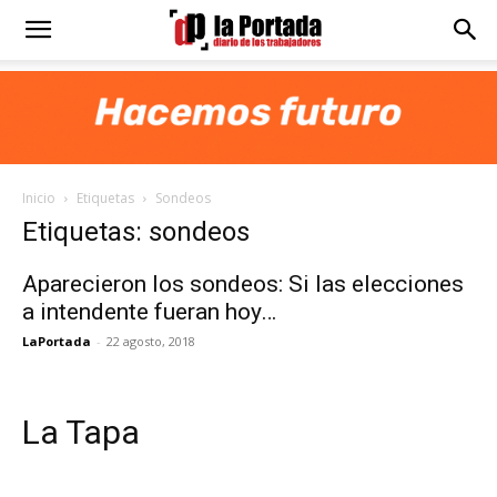
Diario
La
Inicio
Etiquetas
Sondeos
Portada
Etiquetas: sondeos
Aparecieron los sondeos: Si las elecciones
a intendente fueran hoy…
LaPortada
-
22 agosto, 2018
La Tapa