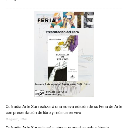
C
h
u
b
u
t
s
e
r
á
s
e
d
e
d
e
l
c
Cofradía Arte Sur realizará una nueva edición de su Feria de Arte
i
con presentación de libro y música en vivo
e
8 agosto, 2026
r
Cofradía Arte Sur volverá a abrir sus puertas este sábado...