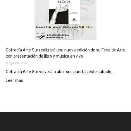
á
s
e
d
e
d
e
l
c
Cofradía Arte Sur realizará una nueva edición de su Feria de Arte
i
con presentación de libro y música en vivo
e
8 agosto, 2026
r
Cofradía Arte Sur volverá a abrir sus puertas este sábado...
r
Leer más
:
e
C
g
o
e
f
n
r
e
a
r
d
a
í
l
a
d