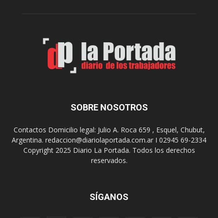
A
e
r
l
t
o
e
s
S
J
u
u
r
e
r
g
e
o
a
s
SOBRE NOSOTROS
l
E
i
p
Contactos Domicilio legal: Julio A. Roca 659 , Esquel, Chubut,
z
a
Argentina. redaccion@diariolaportada.com.ar I 02945 69-2334
a
d
Copyright 2025 Diario La Portada. Todos los derechos
r
e
reservados.
á
2
u
0
n
2
a
7
SÍGANOS
n
u