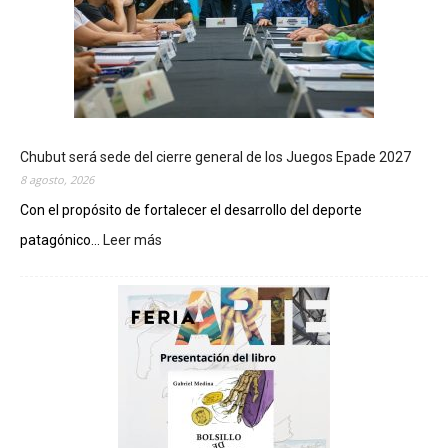
Chubut será sede del cierre general de los Juegos Epade 2027
8 agosto, 2026
Con el propósito de fortalecer el desarrollo del deporte
patagónico...
Leer más
:
C
h
u
b
u
t
s
e
r