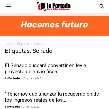
Diario
La
Inicio
Etiquetas
Senado
Portada
Etiquetas: Senado
El Senado buscará convertir en ley el
proyecto de alivio fiscal
LaPortada
-
27 junio, 2022
“Tenemos que afianzar la recuperación de
los ingresos reales de los...
LaPortada
-
3 junio, 2022