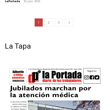
LaPortada
-
30 julio, 2020
1
2
3
La Tapa