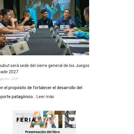
ubut será sede del cierre general de los Juegos
pade 2027
agosto, 2026
n el propósito de fortalecer el desarrollo del
porte patagónico...
Leer más
:
C
h
u
b
u