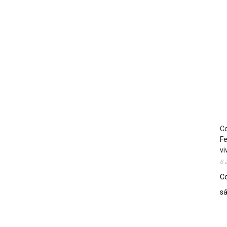
Co
Fe
vi
8 
Co
sá