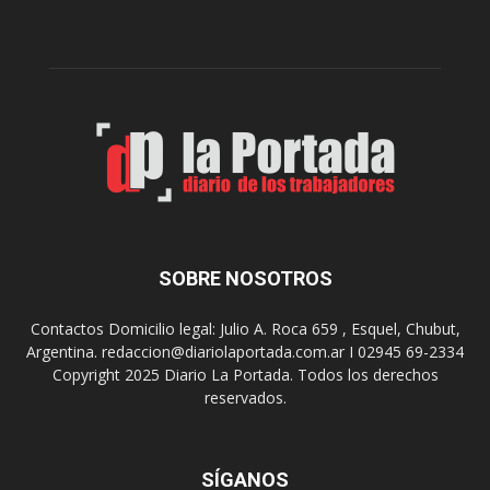
c
p
e
r
l
e
e
p
b
a
r
r
a
a
s
u
u
n
s
a
9
n
0
u
SOBRE NOSOTROS
a
e
ñ
v
o
Contactos Domicilio legal: Julio A. Roca 659 , Esquel, Chubut,
a
s
Argentina. redaccion@diariolaportada.com.ar I 02945 69-2334
e
c
Copyright 2025 Diario La Portada. Todos los derechos
d
o
reservados.
i
n
c
u
i
n
ó
SÍGANOS
C