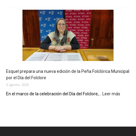
L
a
B
i
b
l
i
o
t
e
c
Esquel prepara una nueva edición de la Peña Folclórica Municipal
a
por el Día del Folclore
M
6 agosto, 2026
u
n
En el marco de la celebración del Día del Folclore,...
Leer más
:
i
E
c
s
i
q
p
u
a
e
l
l