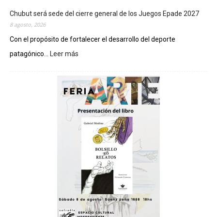
Chubut será sede del cierre general de los Juegos Epade 2027
8 agosto, 2026
Con el propósito de fortalecer el desarrollo del deporte
patagónico...
Leer más
:
C
h
u
b
u
t
s
e
r
á
s
e
d
e
d
e