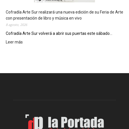
l
c
Cofradía Arte Sur realizará una nueva edición de su Feria de Arte
i
con presentación de libro y música en vivo
e
8 agosto, 2026
r
Cofradía Arte Sur volverá a abrir sus puertas este sábado...
r
Leer más
:
e
C
g
o
e
f
n
r
e
a
r
d
a
í
l
a
d
A
e
r
l
t
o
e
s
S
J
u
u