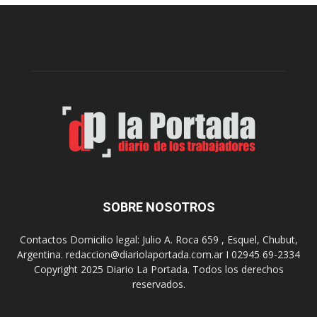
e
l
l
c
p
e
r
l
e
e
p
b
a
r
r
a
a
s
u
u
n
s
a
9
n
0
u
SOBRE NOSOTROS
a
e
ñ
v
o
Contactos Domicilio legal: Julio A. Roca 659 , Esquel, Chubut,
a
s
Argentina. redaccion@diariolaportada.com.ar I 02945 69-2334
e
c
Copyright 2025 Diario La Portada. Todos los derechos
d
o
reservados.
i
n
c
u
i