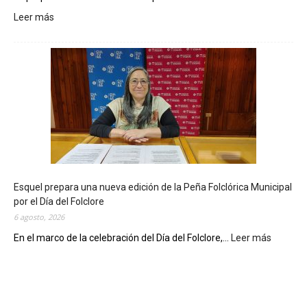
Leer más
:
L
a
B
i
b
l
i
o
t
e
c
Esquel prepara una nueva edición de la Peña Folclórica Municipal
a
por el Día del Folclore
M
6 agosto, 2026
u
n
En el marco de la celebración del Día del Folclore,...
Leer más
:
i
E
c
s
i
q
p
u
a