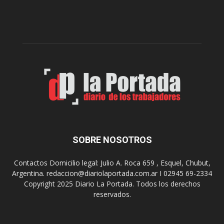
l
l
c
p
e
r
l
e
e
p
b
a
r
r
a
a
s
u
u
n
s
a
9
n
0
u
SOBRE NOSOTROS
a
e
ñ
v
o
Contactos Domicilio legal: Julio A. Roca 659 , Esquel, Chubut,
a
s
Argentina. redaccion@diariolaportada.com.ar I 02945 69-2334
e
c
Copyright 2025 Diario La Portada. Todos los derechos
d
o
reservados.
i
n
c
u
i
n