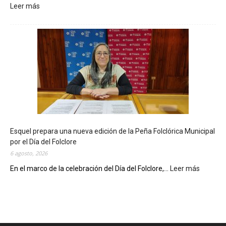
Leer más
:
L
a
B
i
b
l
i
o
t
e
c
Esquel prepara una nueva edición de la Peña Folclórica Municipal
a
por el Día del Folclore
M
6 agosto, 2026
u
n
En el marco de la celebración del Día del Folclore,...
Leer más
:
i
E
c
s
i
q
p
u
a
e