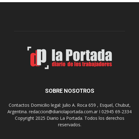
e
l
l
c
p
e
r
l
e
e
p
b
a
r
r
a
a
s
u
u
n
s
a
9
n
0
u
SOBRE NOSOTROS
a
e
ñ
v
o
Contactos Domicilio legal: Julio A. Roca 659 , Esquel, Chubut,
a
s
Argentina. redaccion@diariolaportada.com.ar I 02945 69-2334
e
c
Copyright 2025 Diario La Portada. Todos los derechos
d
o
reservados.
i
n
c
u
i