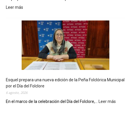
Leer más
:
L
a
B
i
b
l
i
o
t
e
c
Esquel prepara una nueva edición de la Peña Folclórica Municipal
a
por el Día del Folclore
M
6 agosto, 2026
u
n
En el marco de la celebración del Día del Folclore,...
Leer más
:
i
E
c
s
i
q
p
u
a