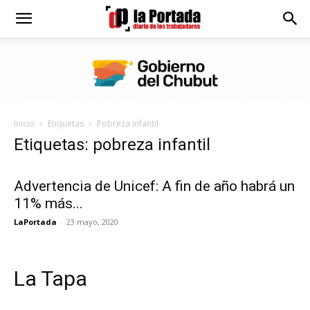
Diario
La
Inicio
Etiquetas
Pobreza infantil
Portada
Etiquetas: pobreza infantil
Advertencia de Unicef: A fin de año habrá un
11% más...
LaPortada
-
23 mayo, 2020
La Tapa