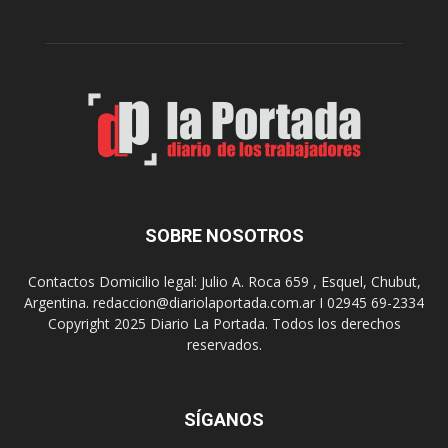
r
c
n
o
e
m
s
o
,
d
e
e
l
s
C
t
i
i
n
n
e
o
SOBRE NOSOTROS
M
d
u
e
Contactos Domicilio legal: Julio A. Roca 659 , Esquel, Chubut,
n
r
Argentina. redaccion@diariolaportada.com.ar I 02945 69-2334
i
e
Copyright 2025 Diario La Portada. Todos los derechos
c
u
reservados.
i
n
p
i
a
o
l
SÍGANOS
n
p
e