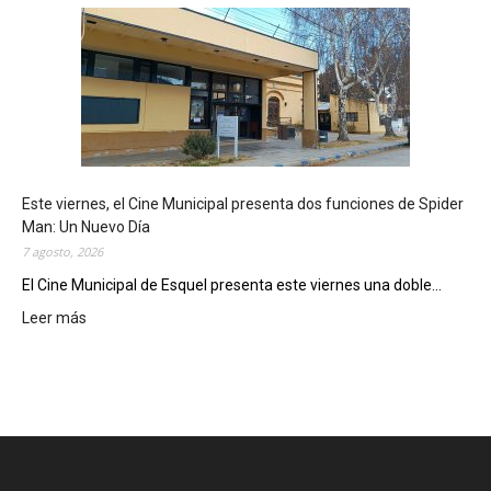
s
q
u
e
l
m
o
s
t
Este viernes, el Cine Municipal presenta dos funciones de Spider
r
Man: Un Nuevo Día
ó
7 agosto, 2026
s
u
El Cine Municipal de Esquel presenta este viernes una doble...
p
Leer más
:
o
E
t
s
e
t
n
e
c
v
i
i
a
e
l