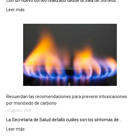
Con un nuevo sorteo realizado desde la Sala de Sorteos...
Leer más
:
E
l
T
e
l
e
b
i
n
g
o
C
h
Recuerdan las recomendaciones para prevenir intoxicaciones
u
por monóxido de carbono
b
10 agosto, 2026
u
La Secretaría de Salud detalló cuáles son los síntomas de...
t
e
Leer más
:
n
R