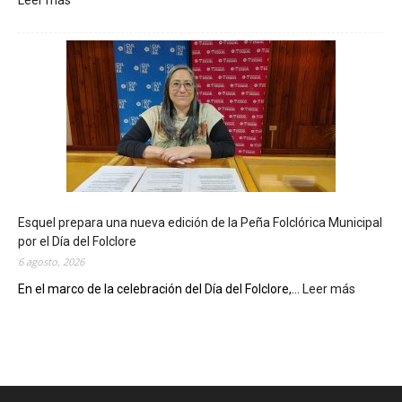
Leer más
:
L
a
B
i
b
l
i
o
t
e
c
Esquel prepara una nueva edición de la Peña Folclórica Municipal
a
por el Día del Folclore
M
6 agosto, 2026
u
n
En el marco de la celebración del Día del Folclore,...
Leer más
:
i
E
c
s
i
q
p
u
a
e
l