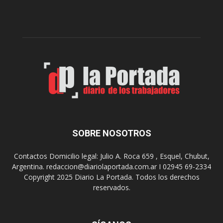
l
c
p
e
r
l
e
e
p
b
a
r
r
a
a
s
u
u
n
s
a
9
n
0
u
SOBRE NOSOTROS
a
e
ñ
v
o
Contactos Domicilio legal: Julio A. Roca 659 , Esquel, Chubut,
a
s
Argentina. redaccion@diariolaportada.com.ar I 02945 69-2334
e
c
Copyright 2025 Diario La Portada. Todos los derechos
d
o
reservados.
i
n
c
u
i
n
ó