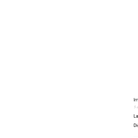
Im
5 
La
Di