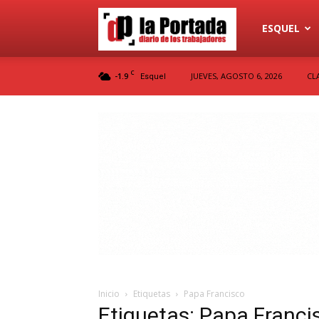
Diario
ESQUEL
C
-1.9
JUEVES, AGOSTO 6, 2026
CL
Esquel
La
Portada
Inicio
Etiquetas
Papa Francisco
Etiquetas: Papa Franci