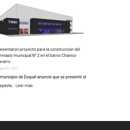
m
p
l
e
m
e
n
t
a
esentaron proyecto para la construcción del
r
mnasio municipal N° 2 en el barrio Chanico
á
avarro
n
agosto, 2026
l
 municipio de Esquel anunció que se presentó el
a
oyecto...
Leer más
:
R
P
e
r
c
e
e
s
t
e
a
n
D
t
i