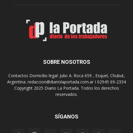
A
e
r
l
t
o
e
s
S
J
u
u
r
e
r
g
e
o
a
s
SOBRE NOSOTROS
l
E
i
p
Contactos Domicilio legal: Julio A. Roca 659 , Esquel, Chubut,
z
a
Argentina. redaccion@diariolaportada.com.ar I 02945 69-2334
a
d
Copyright 2025 Diario La Portada. Todos los derechos
r
e
reservados.
á
2
u
0
n
2
a
7
SÍGANOS
n
u
e