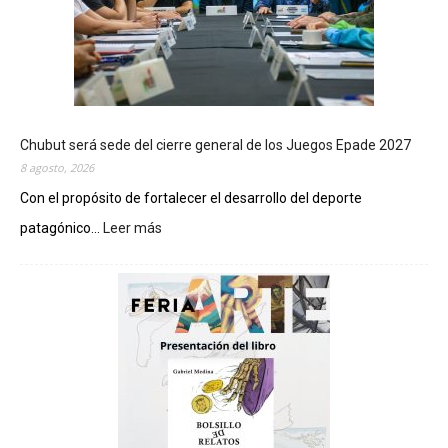
Chubut será sede del cierre general de los Juegos Epade 2027
8 agosto, 2026
Con el propósito de fortalecer el desarrollo del deporte
patagónico...
Leer más
:
C
h
u
b
u
t
s
e
r
á