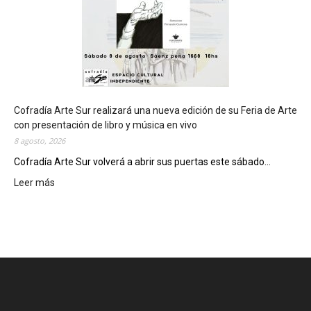
s
e
d
e
d
e
l
c
Cofradía Arte Sur realizará una nueva edición de su Feria de Arte
i
con presentación de libro y música en vivo
e
8 agosto, 2026
r
Cofradía Arte Sur volverá a abrir sus puertas este sábado...
r
Leer más
:
e
C
g
o
e
f
n
r
e
a
r
d
a
í
l
a
d