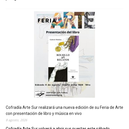
C
h
u
b
u
t
s
e
r
á
s
e
d
e
d
e
l
c
Cofradía Arte Sur realizará una nueva edición de su Feria de Arte
i
con presentación de libro y música en vivo
e
8 agosto, 2026
r
Cofradía Arte Sur volverá a abrir sus puertas este sábado...